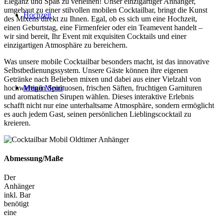
Eleganz und Spaß zu verleihen! Unser einzigartiger Anhänger,
umgebaut zu einer stilvollen mobilen Cocktailbar, bringt die Kunst
Hochzeit
des Mixens direkt zu Ihnen. Egal, ob es sich um eine Hochzeit,
einen Geburtstag, eine Firmenfeier oder ein Teamevent handelt –
wir sind bereit, Ihr Event mit exquisiten Cocktails und einer
einzigartigen Atmosphäre zu bereichern.
Was unsere mobile Cocktailbar besonders macht, ist das innovative
Selbstbedienungssystem. Unsere Gäste können ihre eigenen
Getränke nach Belieben mixen und dabei aus einer Vielzahl von
hochwertigen Spirituosen, frischen Säften, fruchtigen Garnituren
Menü
Menü
und aromatischen Sirupen wählen. Dieses interaktive Erlebnis
schafft nicht nur eine unterhaltsame Atmosphäre, sondern ermöglicht
es auch jedem Gast, seinen persönlichen Lieblingscocktail zu
kreieren.
Abmessung/Maße
Der
Anhänger
inkl. Bar
benötigt
eine